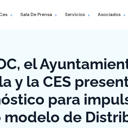
 Ces
Sala De Prensa
Servicios
Asociados
C, el Ayuntamien
la y la CES presen
óstico para impul
 modelo de Distri