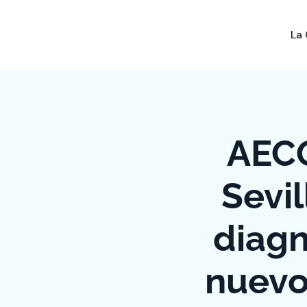
La
AECO
Sevil
diagn
nuevo