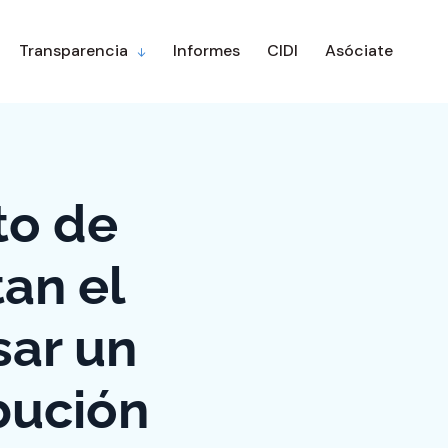
Transparencia
Informes
CIDI
Asóciate
to de
tan el
sar un
bución