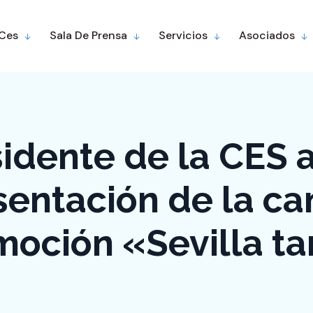
 Ces
Sala De Prensa
Servicios
Asociados
sidente de la CES a
sentación de la 
moción «Sevilla t