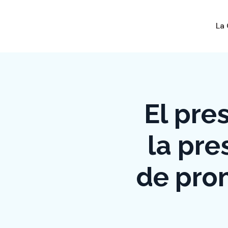
La
El pre
la pre
de pro