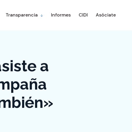
Transparencia
Informes
CIDI
Asóciate
siste a
campaña
ambién»