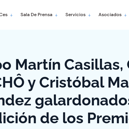
 Ces
Sala De Prensa
Servicios
Asociados
o Martín Casillas,
HÔ y Cristóbal Ma
ndez galardonados
dición de los Prem