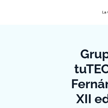
La
Grup
tuTEC
Ferná
XII e