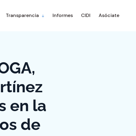
Transparencia
Informes
CIDI
Asóciate
 OGA,
rtínez
 en la
ios de