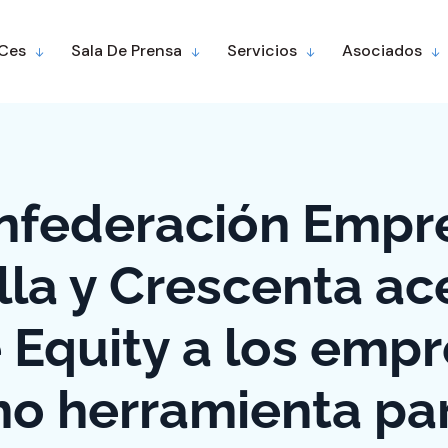
 Ces
Sala De Prensa
Servicios
Asociados
nfederación Empre
lla y Crescenta ac
e Equity a los empr
o herramienta par