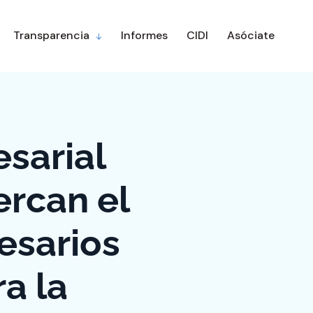
Transparencia
Informes
CIDI
Asóciate
sarial
ercan el
esarios
a la