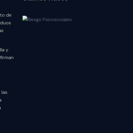
cto de
iduos
as
lla y
 firman
 las
a
a