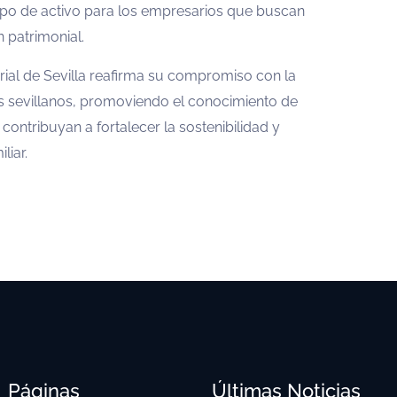
ipo de activo para los empresarios que buscan
 patrimonial.
ial de Sevilla reafirma su compromiso con la
s sevillanos, promoviendo el conocimiento de
contribuyan a fortalecer la sostenibilidad y
liar.
Páginas
Últimas Noticias