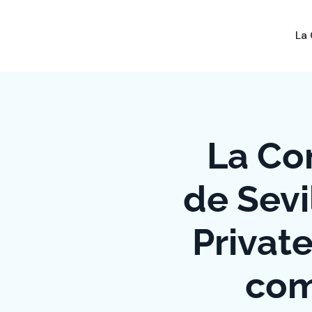
La
La Co
de Sevi
Privat
com