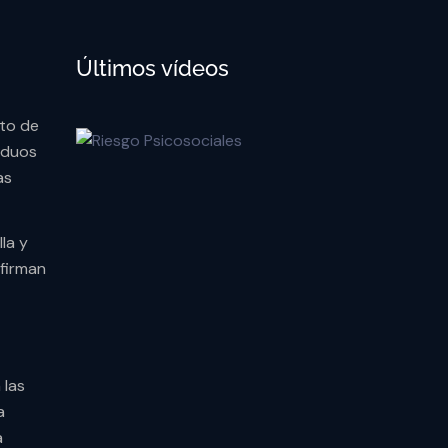
Últimos vídeos
cto de
iduos
as
lla y
 firman
 las
a
a