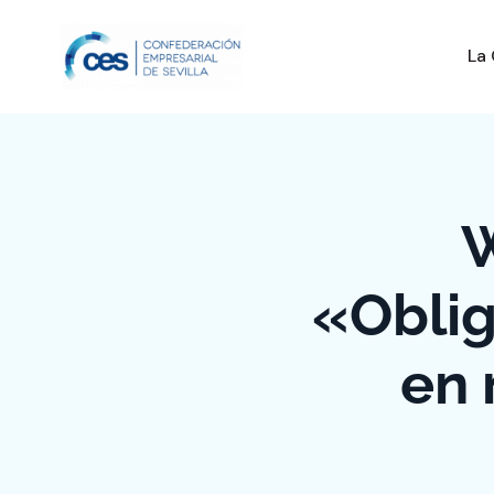
La
W
«Oblig
en 