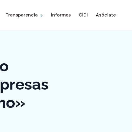
Transparencia
Informes
CIDI
Asóciate
vo
mpresas
umo»