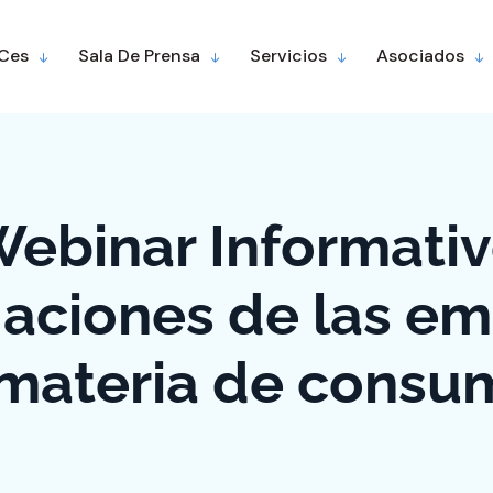
 Ces
Sala De Prensa
Servicios
Asociados
ebinar Informati
aciones de las e
materia de cons