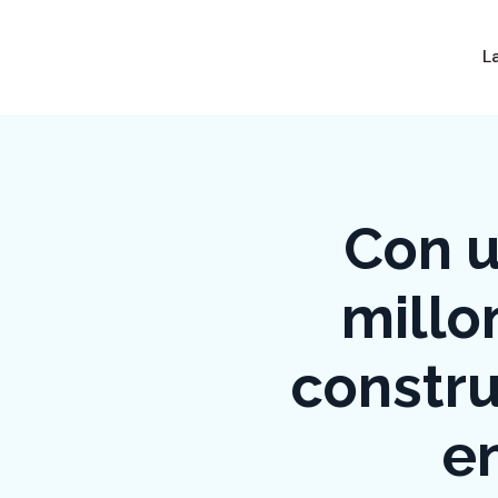
L
Con u
millo
constru
e