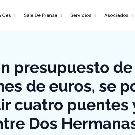
a Ces
Sala De Prensa
Servicios
Asociados
n presupuesto de
nes de euros, se p
ir cuatro puentes
ntre Dos Hermanas