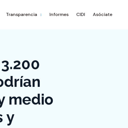
Transparencia
Informes
CIDI
Asóciate
 3.200
odrían
 y medio
 y